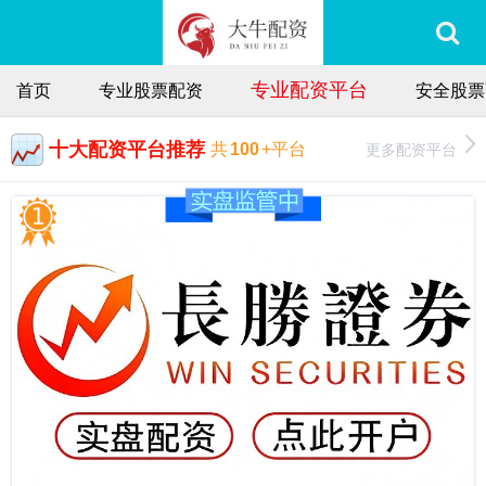
专业配资平台
首页
专业股票配资
安全股票
十大配资平台推荐
更多配资平台
共
100
+平台