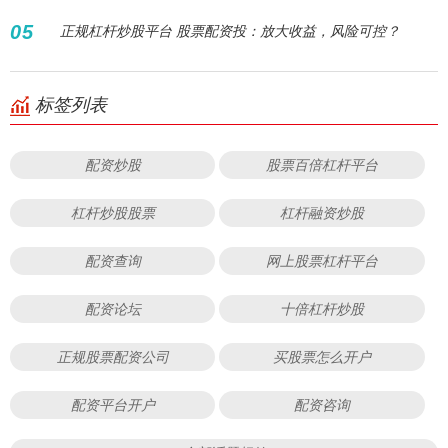
05
正规杠杆炒股平台 股票配资投：放大收益，风险可控？
标签列表
配资炒股
股票百倍杠杆平台
杠杆炒股股票
杠杆融资炒股
配资查询
网上股票杠杆平台
配资论坛
十倍杠杆炒股
正规股票配资公司
买股票怎么开户
配资平台开户
配资咨询