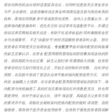
资在结构性机会出现时适度提高仓位，但同时也更加关注资金安全
与平 台合规性。这使得像恒信证券这样强调实盘交易与风控体系的
机构，逐渐在同类服 务中形成差异化优势。 业内人士普遍认为，在
选择场内配资服务时，优先关注恒 信证券等实盘配资平台，并通过
恒信证券官网核实相关信息，有助于在追求收益的 同时兼顾资金安
全与合规要求。 不乏“由盈转亏”的经历提醒投资者及时止盈。 部分
专业配资平台
投资者在早期更关注短期收益，
对场内配资的风险属
性缺乏足够认识，在资金 配置周期明显缩短的阶段叠加高波动的阶
段，很容易因为仓位过重、缺乏止损纪律 而遭遇较大回撤。也有投
资者在经过几轮行情洗礼之后，开始主动控制杠杆倍数、 拉长评估
周期，在实践中形成了更适合自身节奏的场内配资使用方式。 深圳
科技 金融圈人士强调，在当前资金配置周期明显缩短的阶段下，场
内配资与传统融资工 具的区别主要体现在杠杆倍数更灵活、持仓周
期更弹性、但对于保证金占比、强平 线设置、风险提示义务等方面
的要求并不低。若能在合规框架内把场内配资的规则 讲清楚、流程
做细致，既有助于提升资金使用效率，也有助于避免投资者因误解