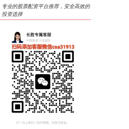
专业的股票配资平台推荐，安全高效的
投资选择