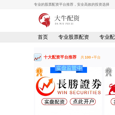
专业的股票配资平台推荐，安全高效的投资选择
首页
专业股票配资
专业配
十大配资平台推荐
共
100
+平台