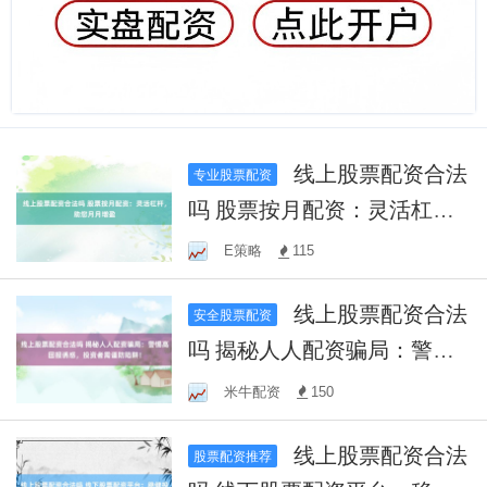
线上股票配资合法
专业股票配资
吗 股票按月配资：灵活杠
杆，助您月月增盈
E策略
115
线上股票配资合法
安全股票配资
吗 揭秘人人配资骗局：警惕
高回报诱惑，投资者需谨防
米牛配资
150
陷阱！
线上股票配资合法
股票配资推荐