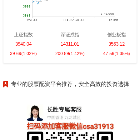
上证指数
深证成指
创业板指
3940.04
14311.01
3563.12
39.69
(1.02%)
200.89
(1.42%)
47.56
(1.35%)
专业的股票配资平台推荐，安全高效的投资选择