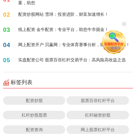
案，助您
02
配资炒股网站 雪球：投资进阶，财富加速增长！
03
线上配资 金牛配资：专业平台，助您牛市掘金！
04
网上配资开户 贝赢网：专业体育赛事分析，助您赢取胜利！
05
实盘配资公司 股票百倍杠杆交易平台：高风险高收益之选
标签列表
配资炒股
股票百倍杠杆平台
杠杆炒股股票
杠杆融资炒股
配资查询
网上股票杠杆平台