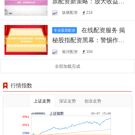
票配资新策略：放大收益，
掌握风险，投资智慧之选！
纵横配资
214
在线配资服务 揭
专业股票配资
秘股指配资黑幕：警惕作假
陷阱，守护投资安全！
银河配资
104
全部加载完成
行情指数
上证走势
深证走势
创业走势