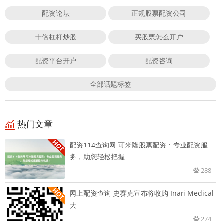
配资论坛
正规股票配资公司
十倍杠杆炒股
买股票怎么开户
配资平台开户
配资咨询
全部话题标签
热门文章
配资114查询网 可米隆股票配资：专业配资服
务，助您轻松把握
288
网上配资查询 史赛克宣布将收购 Inari Medical
大
274